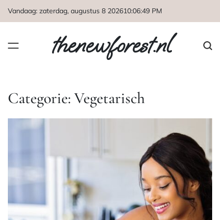
Naar
Vandaag: zaterdag, augustus 8 2026
10
:
06
:
50
PM
de
inhoud
thenewforest.nl
springen
Categorie:
Vegetarisch