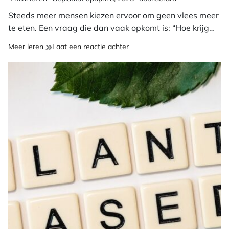
Geschatte
leestijd
Steeds meer mensen kiezen ervoor om geen vlees meer
te eten. Een vraag die dan vaak opkomt is: “Hoe krijg…
op
Meer leren
Laat een reactie achter
Hoe
krijg
je
eiwitten
binnen
als
vegetariër?