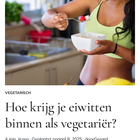
VEGETARISCH
GEPLAATST
IN
Hoe krijg je eiwitten
binnen als vegetariër?
4 min. lezen
Geplaatst op
april 8, 2025
door
Gerard