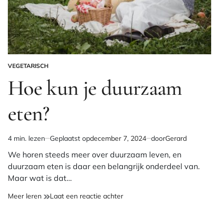
VEGETARISCH
GEPLAATST
IN
Hoe kun je duurzaam
eten?
4 min. lezen
Geplaatst op
december 7, 2024
door
Gerard
Geschatte
leestijd
We horen steeds meer over duurzaam leven, en
duurzaam eten is daar een belangrijk onderdeel van.
Maar wat is dat…
op
Meer leren
Laat een reactie achter
Hoe
kun