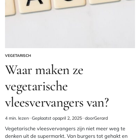
VEGETARISCH
GEPLAATST
IN
Waar maken ze
vegetarische
vleesvervangers van?
4 min. lezen
Geplaatst op
april 2, 2025
door
Gerard
Geschatte
leestijd
Vegetarische vleesvervangers zijn niet meer weg te
denken uit de supermarkt. Van burgers tot gehakt en