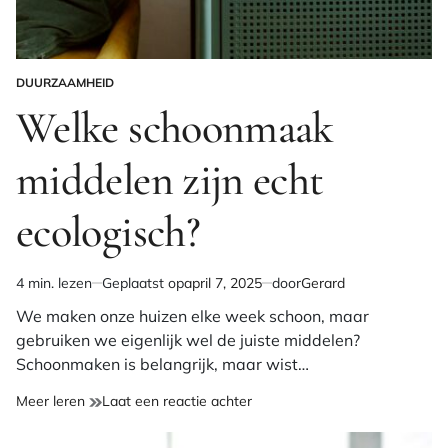
DUURZAAMHEID
GEPLAATST
IN
Welke schoonmaak
middelen zijn echt
ecologisch?
4 min. lezen
Geplaatst op
april 7, 2025
door
Gerard
Geschatte
leestijd
We maken onze huizen elke week schoon, maar
gebruiken we eigenlijk wel de juiste middelen?
Schoonmaken is belangrijk, maar wist…
op
Meer leren
Laat een reactie achter
Welke
schoonmaak