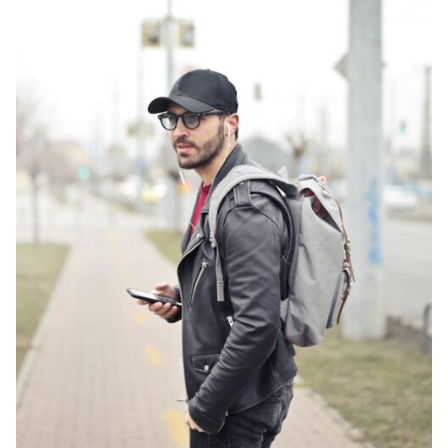
middelen
zijn
echt
ecologisch?