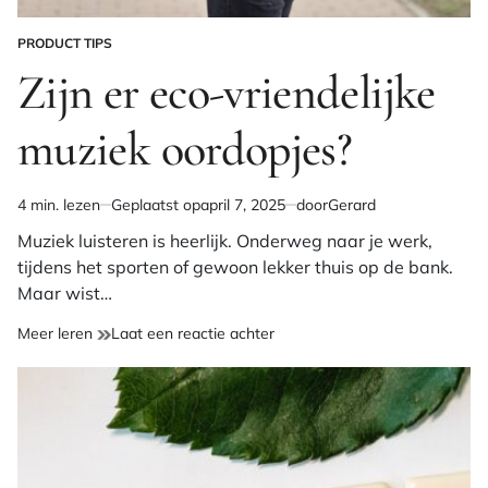
PRODUCT TIPS
GEPLAATST
IN
Zijn er eco-vriendelijke
muziek oordopjes?
4 min. lezen
Geplaatst op
april 7, 2025
door
Gerard
Geschatte
leestijd
Muziek luisteren is heerlijk. Onderweg naar je werk,
tijdens het sporten of gewoon lekker thuis op de bank.
Maar wist…
op
Meer leren
Laat een reactie achter
Zijn
er
eco-
vriendelijke
muziek
oordopjes?