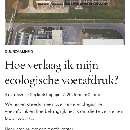
DUURZAAMHEID
GEPLAATST
IN
Hoe verlaag ik mijn
ecologische voetafdruk?
4 min. lezen
Geplaatst op
april 7, 2025
door
Gerard
Geschatte
leestijd
We horen steeds meer over onze ecologische
voetafdruk en hoe belangrijk het is om die te verkleinen.
Maar wat is…
op
Meer leren
Laat een reactie achter