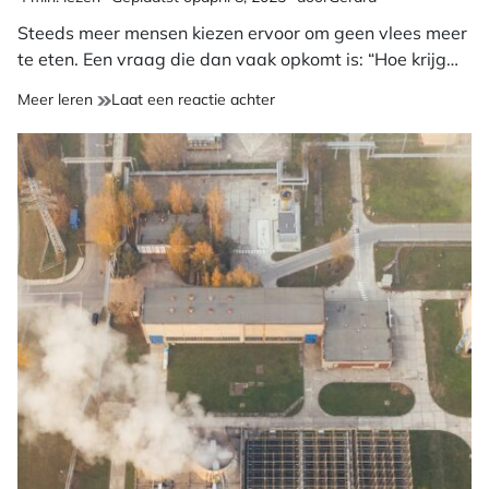
Geschatte
leestijd
Steeds meer mensen kiezen ervoor om geen vlees meer
te eten. Een vraag die dan vaak opkomt is: “Hoe krijg…
op
Meer leren
Laat een reactie achter
Hoe
krijg
je
eiwitten
binnen
als
vegetariër?