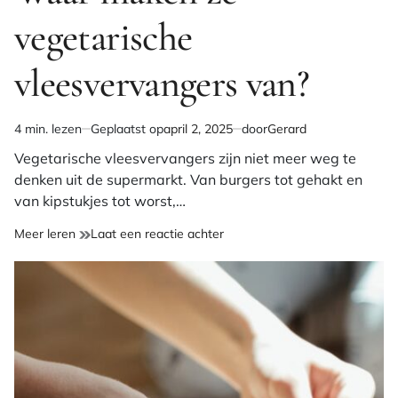
vegetarische
vleesvervangers van?
4 min. lezen
Geplaatst op
april 2, 2025
door
Gerard
Geschatte
leestijd
Vegetarische vleesvervangers zijn niet meer weg te
denken uit de supermarkt. Van burgers tot gehakt en
van kipstukjes tot worst,…
op
Meer leren
Laat een reactie achter
Waar
maken
ze
vegetarische
vleesvervangers
van?