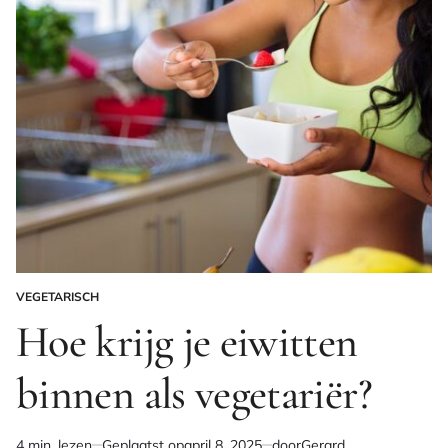
VEGETARISCH
GEPLAATST
IN
Hoe krijg je eiwitten
binnen als vegetariër?
4 min. lezen
Geplaatst op
april 8, 2025
door
Gerard