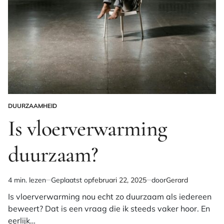
DUURZAAMHEID
GEPLAATST
IN
Is vloerverwarming
duurzaam?
4 min. lezen
Geplaatst op
februari 22, 2025
door
Gerard
Geschatte
leestijd
Is vloerverwarming nou echt zo duurzaam als iedereen
beweert? Dat is een vraag die ik steeds vaker hoor. En
eerlijk…