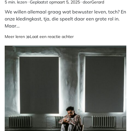
5 min. lezen
Geplaatst op
maart 5, 2025
door
Gerard
Geschatte
leestijd
We willen allemaal graag wat bewuster leven, toch? En
onze kledingkast, tja, die speelt daar een grote rol in.
Maar…
op
Meer leren
Laat een reactie achter
Welke
kledingmerken
zijn
echt
duurzaam?