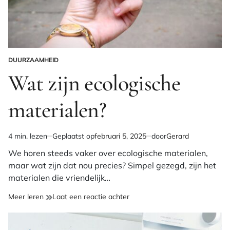
DUURZAAMHEID
GEPLAATST
IN
Wat zijn ecologische
materialen?
4 min. lezen
Geplaatst op
februari 5, 2025
door
Gerard
Geschatte
leestijd
We horen steeds vaker over ecologische materialen,
maar wat zijn dat nou precies? Simpel gezegd, zijn het
materialen die vriendelijk…
op
Meer leren
Laat een reactie achter
Wat
zijn
ecologische