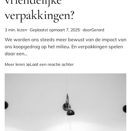
verpakkingen?
3 min. lezen
Geplaatst op
maart 7, 2025
door
Gerard
Geschatte
leestijd
We worden ons steeds meer bewust van de impact van
ons koopgedrag op het milieu. En verpakkingen spelen
daar een…
op
Meer leren
Laat een reactie achter
Wat
zijn
de
meeste
eco
vriendelijke
verpakkingen?