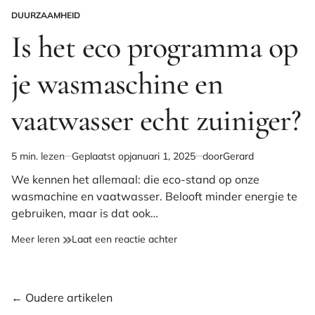
DUURZAAMHEID
GEPLAATST
IN
Is het eco programma op
je wasmaschine en
vaatwasser echt zuiniger?
5 min. lezen
Geplaatst op
januari 1, 2025
door
Gerard
Geschatte
leestijd
We kennen het allemaal: die eco-stand op onze
wasmachine en vaatwasser. Belooft minder energie te
gebruiken, maar is dat ook…
op
Meer leren
Laat een reactie achter
Is
het
eco
Berichten
←
Oudere artikelen
programma
op