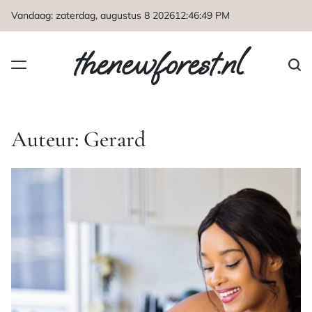
Naar
Vandaag: zaterdag, augustus 8 2026
12
:
46
:
51
PM
de
inhoud
thenewforest.nl
springen
Auteur:
Gerard