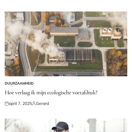
op
door
DUURZAAMHEID
GEPLAATST
IN
Hoe verlaag ik mijn ecologische voetafdruk?
april 7, 2025
Gerard
Geplaatst
Geplaatst
op
door