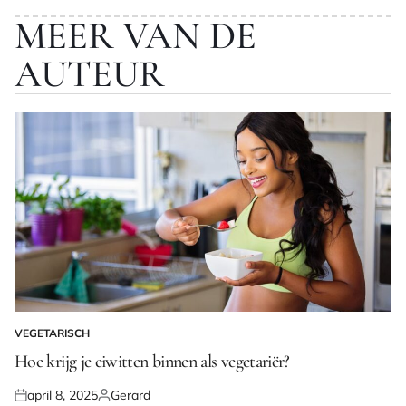
MEER VAN DE
AUTEUR
VEGETARISCH
GEPLAATST
IN
Hoe krijg je eiwitten binnen als vegetariër?
april 8, 2025
Gerard
Geplaatst
Geplaatst