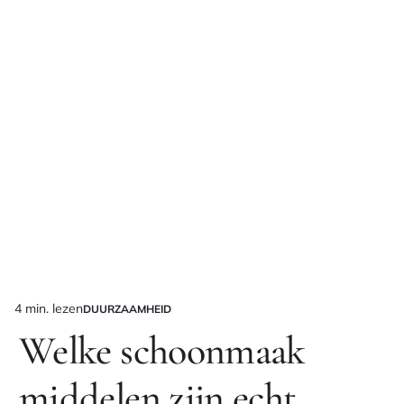
4 min. lezen
DUURZAAMHEID
Geschatte
GEPLAATST
IN
Welke schoonmaak
leestijd
middelen zijn echt