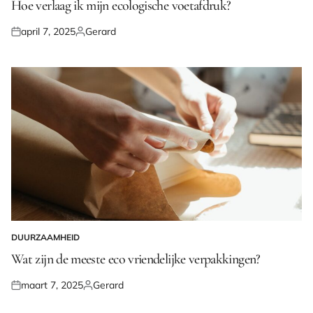
IN
Hoe verlaag ik mijn ecologische voetafdruk?
april 7, 2025
Gerard
Geplaatst
Geplaatst
op
door
DUURZAAMHEID
GEPLAATST
IN
Wat zijn de meeste eco vriendelijke verpakkingen?
maart 7, 2025
Gerard
Geplaatst
Geplaatst
op
door