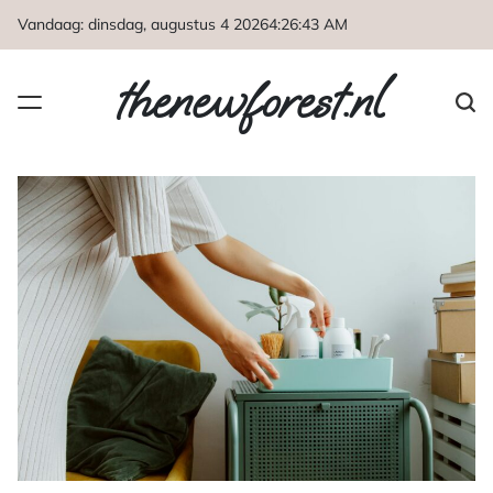
Naar
Vandaag: dinsdag, augustus 4 2026
4
:
26
:
44
AM
de
inhoud
thenewforest.nl
springen