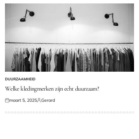
DUURZAAMHEID
GEPLAATST
IN
Welke kledingmerken zijn echt duurzaam?
maart 5, 2025
Gerard
Geplaatst
Geplaatst
op
door