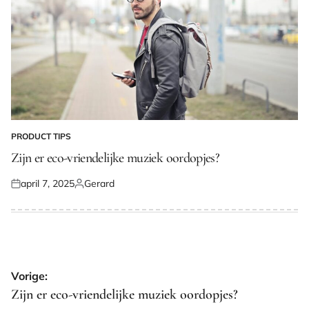
PRODUCT TIPS
GEPLAATST
IN
Zijn er eco-vriendelijke muziek oordopjes?
april 7, 2025
Gerard
Geplaatst
Geplaatst
op
door
Bericht
Vorige:
navigatie
Zijn er eco-vriendelijke muziek oordopjes?