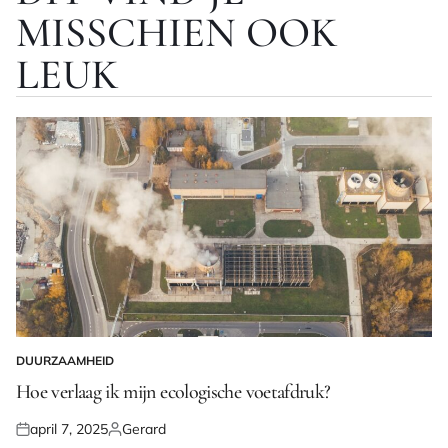
MISSCHIEN OOK
LEUK
DUURZAAMHEID
GEPLAATST
IN
Hoe verlaag ik mijn ecologische voetafdruk?
april 7, 2025
Gerard
Geplaatst
Geplaatst