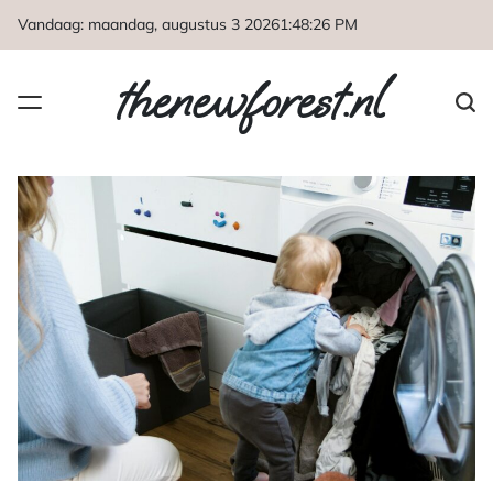
Naar
Vandaag: maandag, augustus 3 2026
1
:
48
:
27
PM
de
inhoud
thenewforest.nl
springen