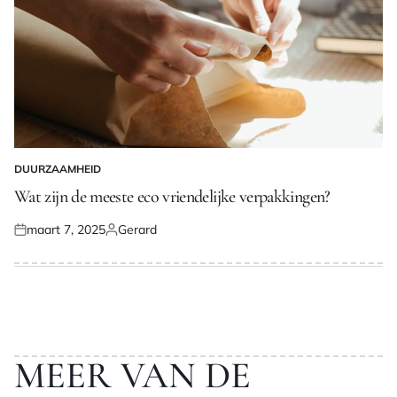
DUURZAAMHEID
GEPLAATST
IN
Wat zijn de meeste eco vriendelijke verpakkingen?
maart 7, 2025
Gerard
Geplaatst
Geplaatst
op
door
MEER VAN DE