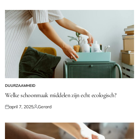
op
door
DUURZAAMHEID
GEPLAATST
IN
Welke schoonmaak middelen zijn echt ecologisch?
april 7, 2025
Gerard
Geplaatst
Geplaatst
op
door