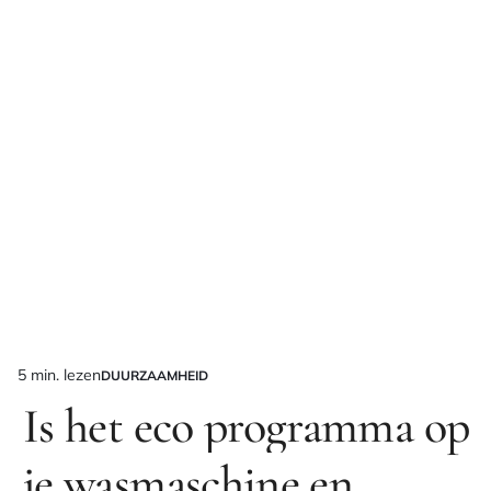
5 min. lezen
DUURZAAMHEID
Geschatte
GEPLAATST
IN
Is het eco programma op
leestijd
je wasmaschine en