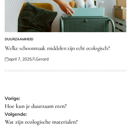
DUURZAAMHEID
GEPLAATST
IN
Welke schoonmaak middelen zijn echt ecologisch?
april 7, 2025
Gerard
Geplaatst
Geplaatst
op
door
Bericht
Vorige:
navigatie
Hoe kun je duurzaam eten?
Volgende:
Wat zijn ecologische materialen?