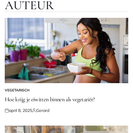
AUTEUR
VEGETARISCH
GEPLAATST
IN
Hoe krijg je eiwitten binnen als vegetariër?
april 8, 2025
Gerard
Geplaatst
Geplaatst
op
door