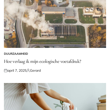
DUURZAAMHEID
GEPLAATST
IN
Hoe verlaag ik mijn ecologische voetafdruk?
april 7, 2025
Gerard
Geplaatst
Geplaatst
op
door